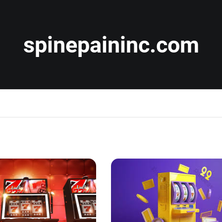
spinepaininc.com