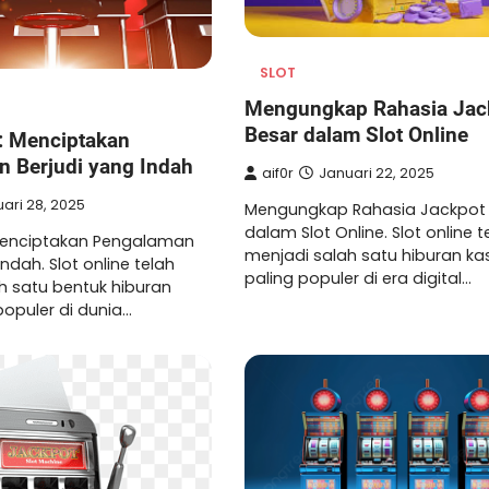
SLOT
Mengungkap Rahasia Jac
Besar dalam Slot Online
e: Menciptakan
 Berjudi yang Indah
aif0r
Januari 22, 2025
ari 28, 2025
Mengungkap Rahasia Jackpot
dalam Slot Online. Slot online t
 Menciptakan Pengalaman
menjadi salah satu hiburan ka
Indah. Slot online telah
paling populer di era digital…
h satu bentuk hiburan
populer di dunia…