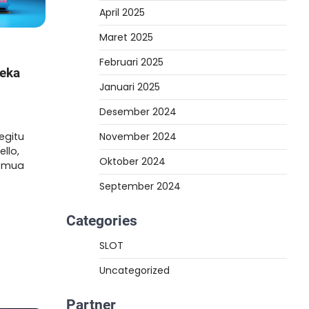
April 2025
Maret 2025
Februari 2025
reka
Januari 2025
Desember 2024
November 2024
egitu
ello,
Oktober 2024
emua
September 2024
Categories
SLOT
Uncategorized
Partner