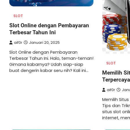
SLOT
Slot Online dengan Pembayaran
Terbesar Tahun Ini
aif0r
Januari 20, 2025
Slot Online dengan Pembayaran
Terbesar Tahun Ini. Halo, teman-teman!
SLOT
Gimana kabarnya? Udah siap-siap
buat dengerin kabar seru nih? Kali ini…
Memilih Sit
Terpercaya
aif0r
Janu
Memilih Situs
Tips dan Tri
situs slot on
internet, mem