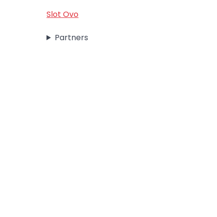
Slot Ovo
Partners