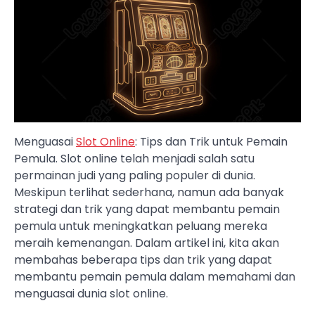
Menguasai
Slot Online
: Tips dan Trik untuk Pemain
Pemula. Slot online telah menjadi salah satu
permainan judi yang paling populer di dunia.
Meskipun terlihat sederhana, namun ada banyak
strategi dan trik yang dapat membantu pemain
pemula untuk meningkatkan peluang mereka
meraih kemenangan. Dalam artikel ini, kita akan
membahas beberapa tips dan trik yang dapat
membantu pemain pemula dalam memahami dan
menguasai dunia slot online.