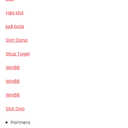
raja slot
judi bola
Slot Dana
Situs Togel
Win88
Win88
Win88
Slot Ovo
Partners