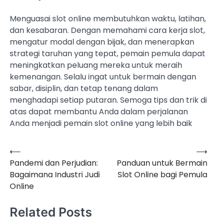
Menguasai slot online membutuhkan waktu, latihan,
dan kesabaran. Dengan memahami cara kerja slot,
mengatur modal dengan bijak, dan menerapkan
strategi taruhan yang tepat, pemain pemula dapat
meningkatkan peluang mereka untuk meraih
kemenangan. Selalu ingat untuk bermain dengan
sabar, disiplin, dan tetap tenang dalam
menghadapi setiap putaran. Semoga tips dan trik di
atas dapat membantu Anda dalam perjalanan
Anda menjadi pemain slot online yang lebih baik
⟵
⟶
Navigasi
Pandemi dan Perjudian:
Panduan untuk Bermain
pos
Bagaimana Industri Judi
Slot Online bagi Pemula
Online
Related Posts