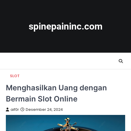
Skip
to
content
spinepaininc.com
SLOT
Menghasilkan Uang dengan
Bermain Slot Online
aif0r
Desember 24, 2024