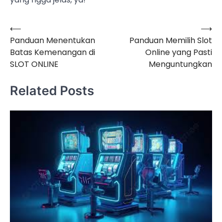
⟵
⟶
Navigasi
Panduan Menentukan
Panduan Memilih Slot
pos
Batas Kemenangan di
Online yang Pasti
SLOT ONLINE
Menguntungkan
Related Posts