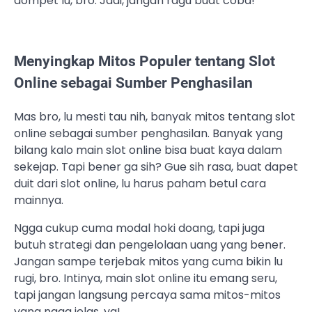
dompet lu, bro. Jadi, jangan ragu buat coba!
Menyingkap Mitos Populer tentang Slot
Online sebagai Sumber Penghasilan
Mas bro, lu mesti tau nih, banyak mitos tentang slot
online sebagai sumber penghasilan. Banyak yang
bilang kalo main slot online bisa buat kaya dalam
sekejap. Tapi bener ga sih? Gue sih rasa, buat dapet
duit dari slot online, lu harus paham betul cara
mainnya.
Ngga cukup cuma modal hoki doang, tapi juga
butuh strategi dan pengelolaan uang yang bener.
Jangan sampe terjebak mitos yang cuma bikin lu
rugi, bro. Intinya, main slot online itu emang seru,
tapi jangan langsung percaya sama mitos-mitos
yang ngga jelas, ya!