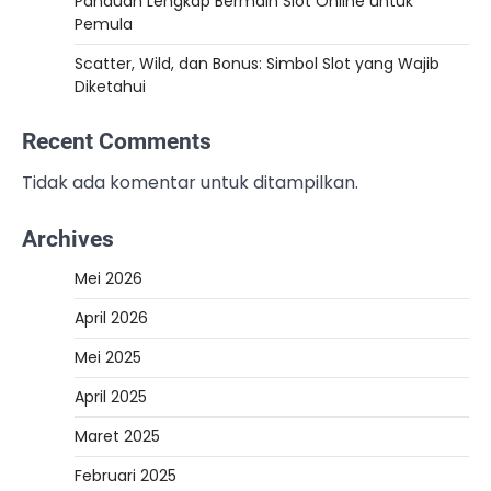
Panduan Lengkap Bermain Slot Online untuk
Pemula
Scatter, Wild, dan Bonus: Simbol Slot yang Wajib
Diketahui
Recent Comments
Tidak ada komentar untuk ditampilkan.
Archives
Mei 2026
April 2026
Mei 2025
April 2025
Maret 2025
Februari 2025