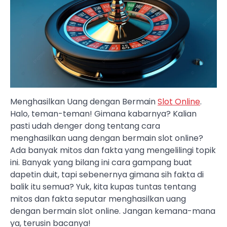
Menghasilkan Uang dengan Bermain
Slot Online
.
Halo, teman-teman! Gimana kabarnya? Kalian
pasti udah denger dong tentang cara
menghasilkan uang dengan bermain slot online?
Ada banyak mitos dan fakta yang mengelilingi topik
ini. Banyak yang bilang ini cara gampang buat
dapetin duit, tapi sebenernya gimana sih fakta di
balik itu semua? Yuk, kita kupas tuntas tentang
mitos dan fakta seputar menghasilkan uang
dengan bermain slot online. Jangan kemana-mana
ya, terusin bacanya!