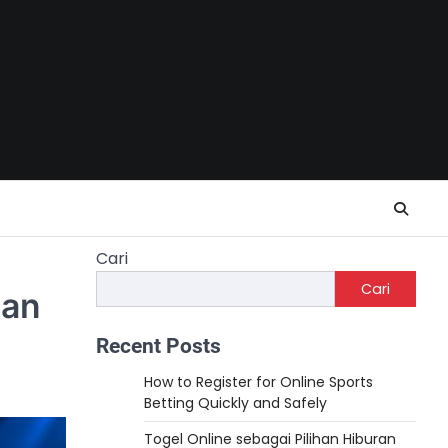
Cari
Cari
man
Recent Posts
How to Register for Online Sports
Betting Quickly and Safely
Togel Online sebagai Pilihan Hiburan