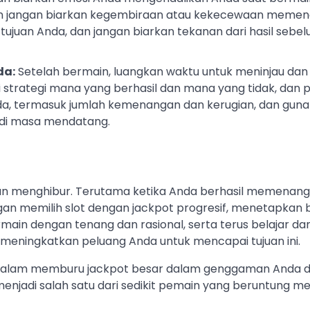
 dan jangan biarkan kegembiraan atau kekecewaan memen
tujuan Anda, dan jangan biarkan tekanan dari hasil sebe
da:
Setelah bermain, luangkan waktu untuk meninjau dan
 strategi mana yang berhasil dan mana yang tidak, dan pe
Anda, termasuk jumlah kemenangan dan kerugian, dan gun
 di masa mendatang.
dan menghibur. Terutama ketika Anda berhasil memenan
an memilih slot dengan jackpot progresif, menetapkan 
ain dengan tenang dan rasional, serta terus belajar da
meningkatkan peluang Anda untuk mencapai tujuan ini.
a dalam memburu jackpot besar dalam genggaman Anda 
menjadi salah satu dari sedikit pemain yang beruntung me