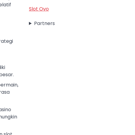
latif
Slot Ovo
Partners
ategi
iki
besar.
bermain,
rasa
asino
mungkin
 slot