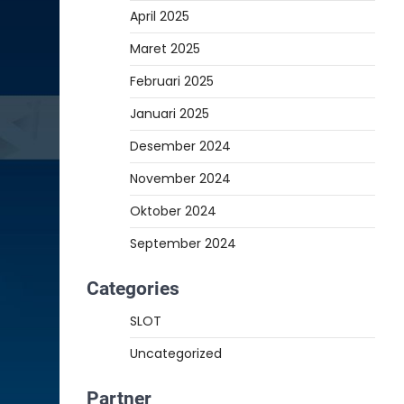
April 2025
Maret 2025
Februari 2025
Januari 2025
Desember 2024
November 2024
Oktober 2024
September 2024
Categories
SLOT
Uncategorized
Partner