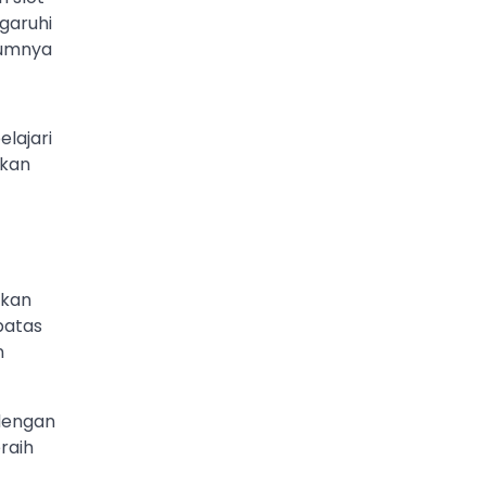
garuhi
lumnya
lajari
akan
gkan
batas
n
dengan
raih