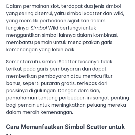
Dalam permainan slot, terdapat dua jenis simbol
yang sering ditemui, yaitu simbol Scatter dan Wild,
yang memiliki perbedaan signifikan dalam
fungsinya.
Simbol
Wild berfungsi untuk
menggantikan simbol lainnya dalam kombinasi,
membantu pemain untuk menciptakan garis
kemenangan yang lebih baik.
Sementara itu, simbol Scatter biasanya tidak
terikat pada garis pembayaran dan dapat
memberikan pembayaran atau memicu fitur
bonus, seperti putaran gratis, terlepas dari
posisinya di gulungan. Dengan demikian,
pemahaman tentang perbedaan ini sangat penting
bagi pemain untuk meningkatkan peluang mereka
dalam meraih kemenangan.
Cara Memanfaatkan Simbol Scatter untuk