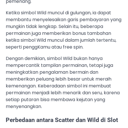
pemenang.
Ketika simbol Wild muncul di gulungan, ia dapat
membantu menyelesaikan garis pembayaran yang
mungkin tidak lengkap. Selain itu, beberapa
permainan juga memberikan bonus tambahan
ketika simbol Wild muncul dalam jumlah tertentu,
seperti penggKamu atau free spin.
Dengan demikian, simbol Wild bukan hanya
mempercantik tampilan permainan, tetapi juga
meningkatkan pengalaman bermain dan
memberikan peluang lebih besar untuk meraih
kemenangan. Keberadaan simbol ini membuat
permainan menjadi lebih menarik dan seru, karena
setiap putaran bisa membawa kejutan yang
menyenangkan.
Perbedaan antara Scatter dan Wild di Slot