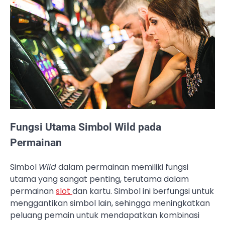
Fungsi Utama Simbol Wild pada
Permainan
Simbol
Wild
dalam permainan memiliki fungsi
utama yang sangat penting, terutama dalam
permainan
slot
dan kartu. Simbol ini berfungsi untuk
menggantikan simbol lain, sehingga meningkatkan
peluang pemain untuk mendapatkan kombinasi