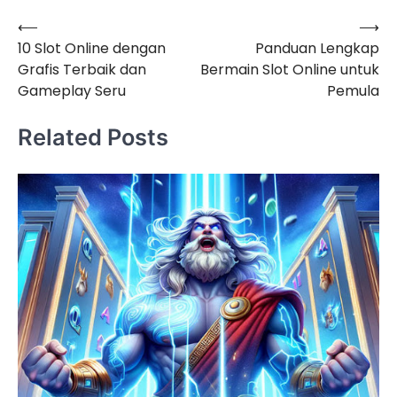
⟵
⟶
Navigasi
10 Slot Online dengan
Panduan Lengkap
pos
Grafis Terbaik dan
Bermain Slot Online untuk
Gameplay Seru
Pemula
Related Posts