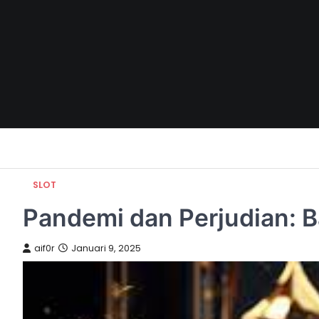
Skip
to
content
SLOT
Pandemi dan Perjudian: B
aif0r
Januari 9, 2025