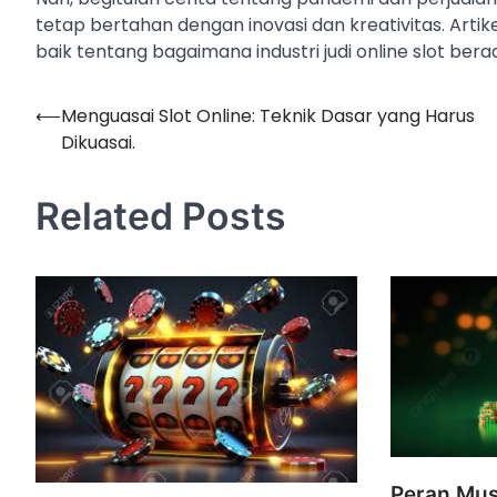
tetap bertahan dengan inovasi dan kreativitas. Ar
baik tentang bagaimana industri judi online slot ber
⟵
Menguasai Slot Online: Teknik Dasar yang Harus
Navigasi
Dikuasai.
pos
Related Posts
Peran Mus