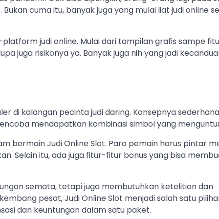
it. Bukan cuma itu, banyak juga yang mulai liat judi online 
platform judi online. Mulai dari tampilan grafis sampe fitu
lupa juga risikonya ya. Banyak juga nih yang jadi kecandu
er di kalangan pecinta judi daring. Konsepnya sederhana
 mencoba mendapatkan kombinasi simbol yang menguntu
dalam bermain Judi Online Slot. Para pemain harus pintar 
. Selain itu, ada juga fitur-fitur bonus yang bisa membu
tungan semata, tetapi juga membutuhkan ketelitian dan
kembang pesat, Judi Online Slot menjadi salah satu pilih
sasi dan keuntungan dalam satu paket.