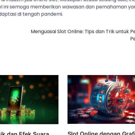
tikel ini semoga memberikan wawasan dan pemahaman yan
adaptasi di tengah pandemi.
Menguasai Slot Online: Tips dan Trik untuk 
P
Slot Online dengan Graf
ik dan Efek Suara