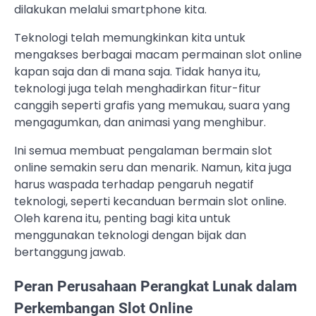
dilakukan melalui smartphone kita.
Teknologi telah memungkinkan kita untuk
mengakses berbagai macam permainan slot online
kapan saja dan di mana saja. Tidak hanya itu,
teknologi juga telah menghadirkan fitur-fitur
canggih seperti grafis yang memukau, suara yang
mengagumkan, dan animasi yang menghibur.
Ini semua membuat pengalaman bermain slot
online semakin seru dan menarik. Namun, kita juga
harus waspada terhadap pengaruh negatif
teknologi, seperti kecanduan bermain slot online.
Oleh karena itu, penting bagi kita untuk
menggunakan teknologi dengan bijak dan
bertanggung jawab.
Peran Perusahaan Perangkat Lunak dalam
Perkembangan Slot Online