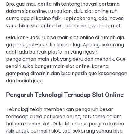
Bro, gue mau cerita nih tentang inovasi pertama
dalam slot online. Lu tau kan, dulu slot online tuh
cuma ada di kasino fisik. Tapi sekarang, ada inovasi
yang bikin slot online bisa dimainin lewat internet.
Gila, kan? Jadi, lu bisa main slot online di rumah aja,
ga perlu jauh-jauh ke kasino lagi. Apalagi sekarang
udah ada banyak platform yang ngasih
pengalaman main slot yang seru dan menarik. Gue
sendiri suka banget main slot online, karena
gampang dimainin dan bisa ngasih gue kesenangan
dan hadiah juga.
Pengaruh Teknologi Terhadap Slot Online
Teknologi telah memberikan pengaruh besar
terhadap dunia perjudian online, terutama dalam
hal permainan slot. Dulu, kita harus pergi ke kasino
fisik untuk bermain slot, tapi sekarang semua bisa