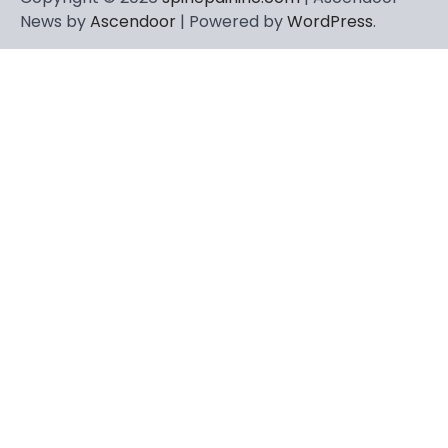
News by
Ascendoor
| Powered by
WordPress
.