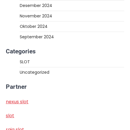
Desember 2024
November 2024
Oktober 2024
September 2024
Categories
SLOT
Uncategorized
Partner
nexus slot
slot
raja slot