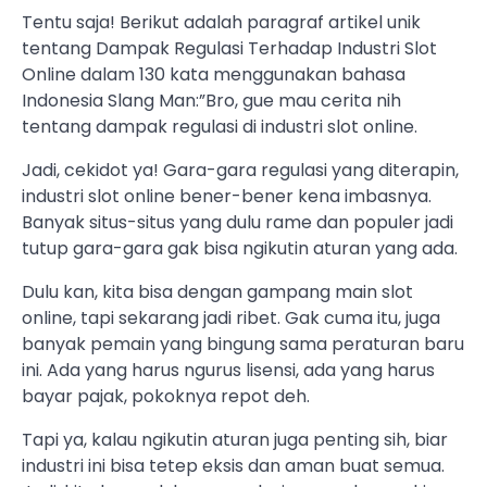
Tentu saja! Berikut adalah paragraf artikel unik
tentang Dampak Regulasi Terhadap Industri Slot
Online dalam 130 kata menggunakan bahasa
Indonesia Slang Man:”Bro, gue mau cerita nih
tentang dampak regulasi di industri slot online.
Jadi, cekidot ya! Gara-gara regulasi yang diterapin,
industri slot online bener-bener kena imbasnya.
Banyak situs-situs yang dulu rame dan populer jadi
tutup gara-gara gak bisa ngikutin aturan yang ada.
Dulu kan, kita bisa dengan gampang main slot
online, tapi sekarang jadi ribet. Gak cuma itu, juga
banyak pemain yang bingung sama peraturan baru
ini. Ada yang harus ngurus lisensi, ada yang harus
bayar pajak, pokoknya repot deh.
Tapi ya, kalau ngikutin aturan juga penting sih, biar
industri ini bisa tetep eksis dan aman buat semua.