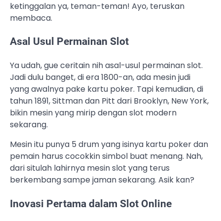
ketinggalan ya, teman-teman! Ayo, teruskan
membaca.
Asal Usul Permainan Slot
Ya udah, gue ceritain nih asal-usul permainan slot.
Jadi dulu banget, di era 1800-an, ada mesin judi
yang awalnya pake kartu poker. Tapi kemudian, di
tahun 1891, Sittman dan Pitt dari Brooklyn, New York,
bikin mesin yang mirip dengan slot modern
sekarang.
Mesin itu punya 5 drum yang isinya kartu poker dan
pemain harus cocokkin simbol buat menang. Nah,
dari situlah lahirnya mesin slot yang terus
berkembang sampe jaman sekarang. Asik kan?
Inovasi Pertama dalam Slot Online