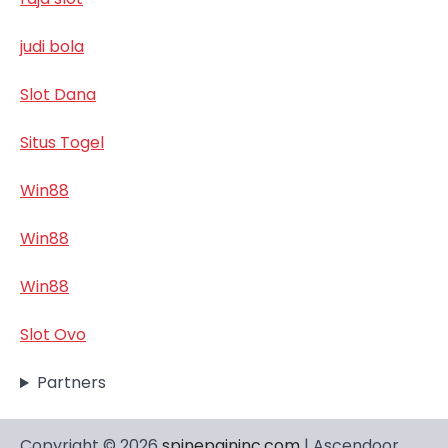
judi bola
Slot Dana
Situs Togel
Win88
Win88
Win88
Slot Ovo
Partners
Copyright © 2026
spinepaininc.com
| Ascendoor