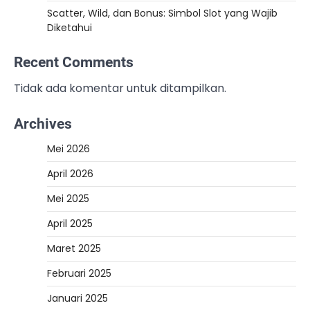
Scatter, Wild, dan Bonus: Simbol Slot yang Wajib
Diketahui
Recent Comments
Tidak ada komentar untuk ditampilkan.
Archives
Mei 2026
April 2026
Mei 2025
April 2025
Maret 2025
Februari 2025
Januari 2025