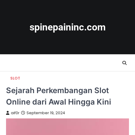
Skip
to
content
spinepaininc.com
SLOT
Sejarah Perkembangan Slot
Online dari Awal Hingga Kini
aif0r
September 19, 2024