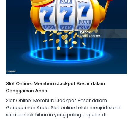
Slot Online: Memburu Jackpot Besar dalam
Genggaman Anda
Slot Online: Memburu Jackpot Besar dalam
Genggaman Anda. Slot online telah menjadi salah
satu bentuk hiburan yang paling populer di…