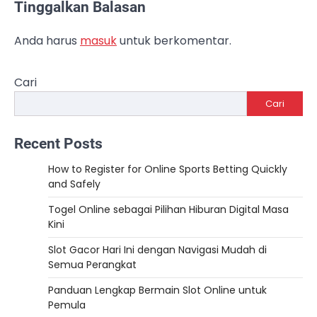
Tinggalkan Balasan
Anda harus
masuk
untuk berkomentar.
Cari
Cari
Recent Posts
How to Register for Online Sports Betting Quickly
and Safely
Togel Online sebagai Pilihan Hiburan Digital Masa
Kini
Slot Gacor Hari Ini dengan Navigasi Mudah di
Semua Perangkat
Panduan Lengkap Bermain Slot Online untuk
Pemula