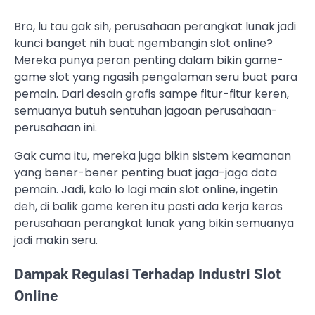
Bro, lu tau gak sih, perusahaan perangkat lunak jadi
kunci banget nih buat ngembangin slot online?
Mereka punya peran penting dalam bikin game-
game slot yang ngasih pengalaman seru buat para
pemain. Dari desain grafis sampe fitur-fitur keren,
semuanya butuh sentuhan jagoan perusahaan-
perusahaan ini.
Gak cuma itu, mereka juga bikin sistem keamanan
yang bener-bener penting buat jaga-jaga data
pemain. Jadi, kalo lo lagi main slot online, ingetin
deh, di balik game keren itu pasti ada kerja keras
perusahaan perangkat lunak yang bikin semuanya
jadi makin seru.
Dampak Regulasi Terhadap Industri Slot
Online