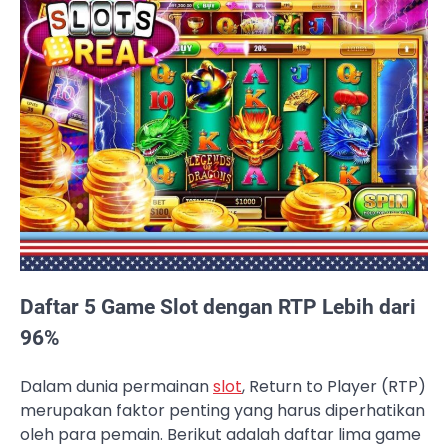
Daftar 5 Game Slot dengan RTP Lebih dari
96%
Dalam dunia permainan
slot
, Return to Player (RTP)
merupakan faktor penting yang harus diperhatikan
oleh para pemain. Berikut adalah daftar lima game