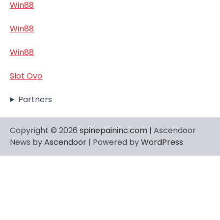
Win88
Win88
Win88
Slot Ovo
Partners
Copyright © 2026
spinepaininc.com
| Ascendoor
News by
Ascendoor
| Powered by
WordPress
.