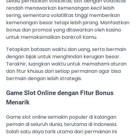
Selalu perhatikan volatilitas; slot dengan volatilitas
rendah menawarkan kemenangan
kecil
lebih
sering, sementara volatilitas tinggi memberikan
kemenangan besar tetapi lebih jarang. Manfaatkan
bonus dan promosi yang ditawarkan oleh kasino
untuk memaksimalkan bankroll Kamu.
Tetapkan batasan waktu dan uang, serta bermain
dengan bijak untuk menghindari kerugian besar.
Terakhir, luangkan waktu untuk memahami aturan
dan fitur khusus dari setiap permainan agar bisa
bermain dengan lebih strategis.
Game Slot Online dengan Fitur Bonus
Menarik
Game slot online semakin populer di kalangan
pemain di seluruh dunia, terutama di Indonesia.
Salah satu daya tarik utama dari permainan ini