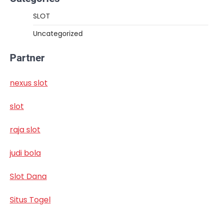
SLOT
Uncategorized
Partner
nexus slot
slot
raja slot
judi bola
Slot Dana
Situs Togel