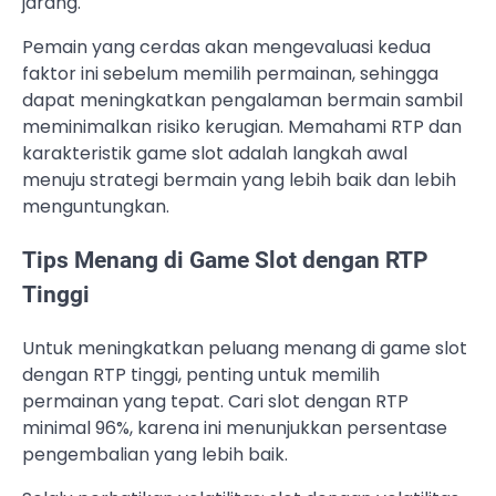
jarang.
Pemain yang cerdas akan mengevaluasi kedua
faktor ini sebelum memilih permainan, sehingga
dapat meningkatkan pengalaman bermain sambil
meminimalkan risiko kerugian. Memahami RTP dan
karakteristik game slot adalah langkah awal
menuju strategi bermain yang lebih baik dan lebih
menguntungkan.
Tips Menang di Game Slot dengan RTP
Tinggi
Untuk meningkatkan peluang menang di game slot
dengan RTP tinggi, penting untuk memilih
permainan yang tepat. Cari slot dengan RTP
minimal 96%, karena ini menunjukkan persentase
pengembalian yang lebih baik.