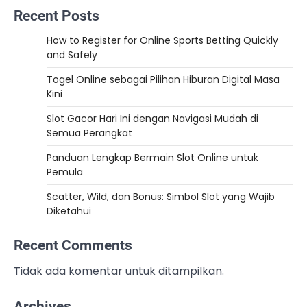
Recent Posts
How to Register for Online Sports Betting Quickly
and Safely
Togel Online sebagai Pilihan Hiburan Digital Masa
Kini
Slot Gacor Hari Ini dengan Navigasi Mudah di
Semua Perangkat
Panduan Lengkap Bermain Slot Online untuk
Pemula
Scatter, Wild, dan Bonus: Simbol Slot yang Wajib
Diketahui
Recent Comments
Tidak ada komentar untuk ditampilkan.
Archives