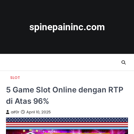
Skip
to
content
spinepaininc.com
SLOT
5 Game Slot Online dengan RTP
di Atas 96%
aif0r
April 10, 2025