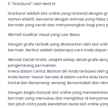
3. “Starburst” oleh NetEnt
Starburst adalah slot online yang terkenal dengan g
namun efektif, bersama dengan animasi yang halus
bermain yang cerah dan menyenangkan bagi para 
Nikmati Kualitas Visual yang Luar Biasa
Dengan grafis terbaik yang ditawarkan oleh slot onli
bermain. Berikut adalah beberapa cara Anda dapat men
Nikmati Detail Grafis: Jelajahi setiap detail grafis d
pengembang permainan.
Imersi dalam Cerita: Biarkan diri Anda terbawa ole
Anda benar-benar berada di dalam cerita atau tem
Santai dan Bersenang-senang: Bersantailah dan nikmat
Dengan begitu banyak slot online yang menawarkan 
bermain yang memukau dan menghibur di kenyamanan
dan jatuh cinta pada keindahan dunia slot online ya