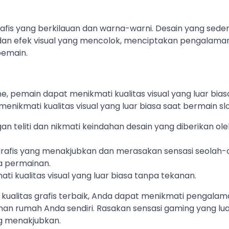
rafis yang berkilauan dan warna-warni. Desain yang sed
 dan efek visual yang mencolok, menciptakan pengalama
pemain.
ne, pemain dapat menikmati kualitas visual yang luar bias
ikmati kualitas visual yang luar biasa saat bermain slot
engan teliti dan nikmati keindahan desain yang diberikan ol
h grafis yang menakjubkan dan merasakan sensasi seolah-
a permainan.
i kualitas visual yang luar biasa tanpa tekanan.
kualitas grafis terbaik, Anda dapat menikmati pengala
 rumah Anda sendiri. Rasakan sensasi gaming yang lua
ng menakjubkan.