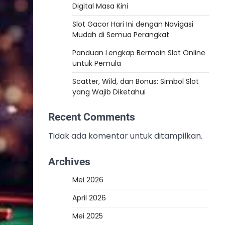
Digital Masa Kini
Slot Gacor Hari Ini dengan Navigasi
Mudah di Semua Perangkat
Panduan Lengkap Bermain Slot Online
untuk Pemula
Scatter, Wild, dan Bonus: Simbol Slot
yang Wajib Diketahui
Recent Comments
Tidak ada komentar untuk ditampilkan.
Archives
Mei 2026
April 2026
Mei 2025