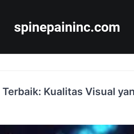
spinepaininc.com
 Terbaik: Kualitas Visual ya