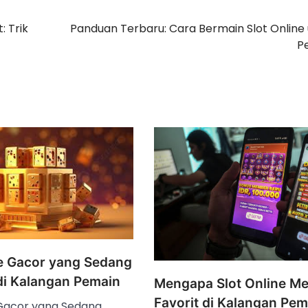
 Trik
Panduan Terbaru: Cara Bermain Slot Online
P
ne Gacor yang Sedang
di Kalangan Pemain
Mengapa Slot Online Me
Favorit di Kalangan Pem
 Gacor yang Sedang