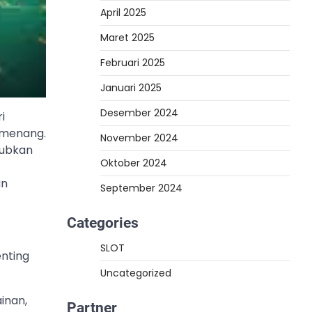
April 2025
Maret 2025
Februari 2025
Januari 2025
Desember 2024
i
 menang.
November 2024
jubkan
Oktober 2024
an
September 2024
Categories
SLOT
enting
Uncategorized
inan,
Partner