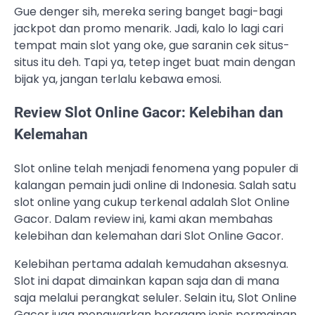
Gue denger sih, mereka sering banget bagi-bagi
jackpot dan promo menarik. Jadi, kalo lo lagi cari
tempat main slot yang oke, gue saranin cek situs-
situs itu deh. Tapi ya, tetep inget buat main dengan
bijak ya, jangan terlalu kebawa emosi.
Review Slot Online Gacor: Kelebihan dan
Kelemahan
Slot online telah menjadi fenomena yang populer di
kalangan pemain judi online di Indonesia. Salah satu
slot online yang cukup terkenal adalah Slot Online
Gacor. Dalam review ini, kami akan membahas
kelebihan dan kelemahan dari Slot Online Gacor.
Kelebihan pertama adalah kemudahan aksesnya.
Slot ini dapat dimainkan kapan saja dan di mana
saja melalui perangkat seluler. Selain itu, Slot Online
Gacor juga menawarkan beragam jenis permainan