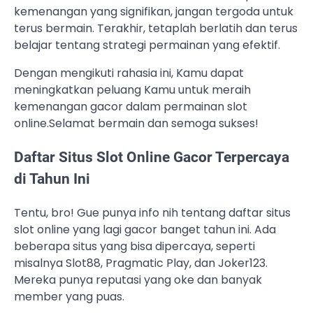
kemenangan yang signifikan, jangan tergoda untuk
terus bermain. Terakhir, tetaplah berlatih dan terus
belajar tentang strategi permainan yang efektif.
Dengan mengikuti rahasia ini, Kamu dapat
meningkatkan peluang Kamu untuk meraih
kemenangan gacor dalam permainan slot
online.Selamat bermain dan semoga sukses!
Daftar Situs Slot Online Gacor Terpercaya
di Tahun Ini
Tentu, bro! Gue punya info nih tentang daftar situs
slot online yang lagi gacor banget tahun ini. Ada
beberapa situs yang bisa dipercaya, seperti
misalnya Slot88, Pragmatic Play, dan Joker123.
Mereka punya reputasi yang oke dan banyak
member yang puas.