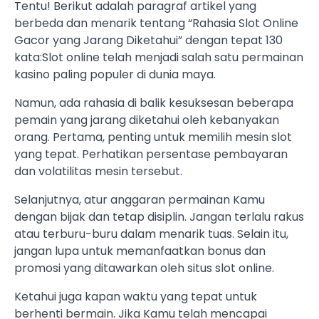
Tentu! Berikut adalah paragraf artikel yang
berbeda dan menarik tentang “Rahasia Slot Online
Gacor yang Jarang Diketahui” dengan tepat 130
kata:Slot online telah menjadi salah satu permainan
kasino paling populer di dunia maya.
Namun, ada rahasia di balik kesuksesan beberapa
pemain yang jarang diketahui oleh kebanyakan
orang. Pertama, penting untuk memilih mesin slot
yang tepat. Perhatikan persentase pembayaran
dan volatilitas mesin tersebut.
Selanjutnya, atur anggaran permainan Kamu
dengan bijak dan tetap disiplin. Jangan terlalu rakus
atau terburu-buru dalam menarik tuas. Selain itu,
jangan lupa untuk memanfaatkan bonus dan
promosi yang ditawarkan oleh situs slot online.
Ketahui juga kapan waktu yang tepat untuk
berhenti bermain. Jika Kamu telah mencapai