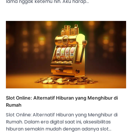
lama nggak ketemu nih. Aku harap…
Slot Online: Alternatif Hiburan yang Menghibur di
Rumah
Slot Online: Alternatif Hiburan yang Menghibur di
Rumah. Dalam era digital saat ini, aksesibilitas
hiburan semakin mudah dengan adanya slot…