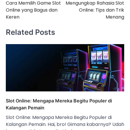
Cara Memilih Game Slot
Mengungkap Rahasia Slot
pos
Online yang Bagus dan
Online: Tips dan Trik
Keren
Menang
Related Posts
Slot Online: Mengapa Mereka Begitu Populer di
Kalangan Pemain
Slot Online: Mengapa Mereka Begitu Populer di
Kalangan Pemain. Hai, bro! Gimana kabarnya? Udah