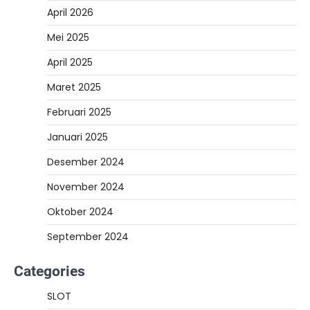
April 2026
Mei 2025
April 2025
Maret 2025
Februari 2025
Januari 2025
Desember 2024
November 2024
Oktober 2024
September 2024
Categories
SLOT