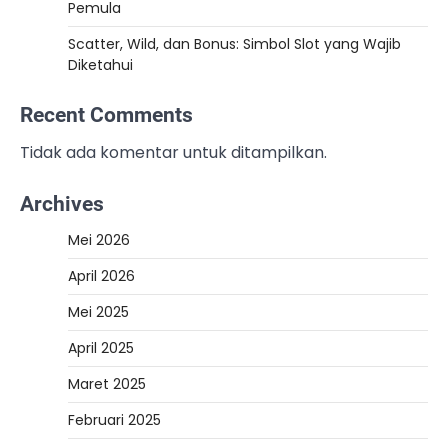
Pemula
Scatter, Wild, dan Bonus: Simbol Slot yang Wajib
Diketahui
Recent Comments
Tidak ada komentar untuk ditampilkan.
Archives
Mei 2026
April 2026
Mei 2025
April 2025
Maret 2025
Februari 2025