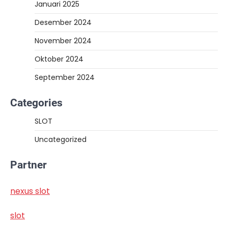
Januari 2025
Desember 2024
November 2024
Oktober 2024
September 2024
Categories
SLOT
Uncategorized
Partner
nexus slot
slot