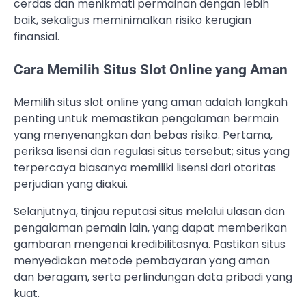
cerdas dan menikmati permainan dengan lebih
baik, sekaligus meminimalkan risiko kerugian
finansial.
Cara Memilih Situs Slot Online yang Aman
Memilih situs slot online yang aman adalah langkah
penting untuk memastikan pengalaman bermain
yang menyenangkan dan bebas risiko. Pertama,
periksa lisensi dan regulasi situs tersebut; situs yang
terpercaya biasanya memiliki lisensi dari otoritas
perjudian yang diakui.
Selanjutnya, tinjau reputasi situs melalui ulasan dan
pengalaman pemain lain, yang dapat memberikan
gambaran mengenai kredibilitasnya. Pastikan situs
menyediakan metode pembayaran yang aman
dan beragam, serta perlindungan data pribadi yang
kuat.