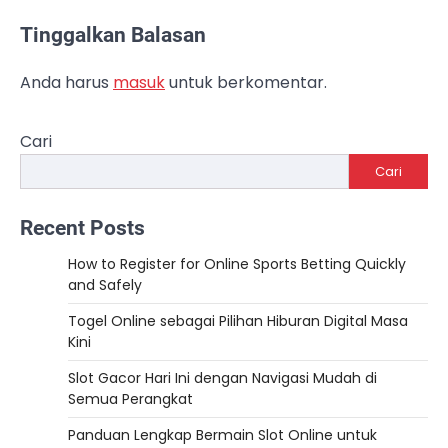
Tinggalkan Balasan
Anda harus
masuk
untuk berkomentar.
Cari
Cari
Recent Posts
How to Register for Online Sports Betting Quickly
and Safely
Togel Online sebagai Pilihan Hiburan Digital Masa
Kini
Slot Gacor Hari Ini dengan Navigasi Mudah di
Semua Perangkat
Panduan Lengkap Bermain Slot Online untuk