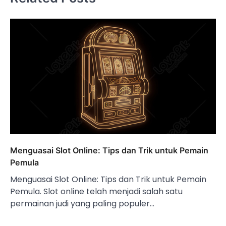
Menguasai Slot Online: Tips dan Trik untuk Pemain
Pemula
Menguasai Slot Online: Tips dan Trik untuk Pemain
Pemula. Slot online telah menjadi salah satu
permainan judi yang paling populer…