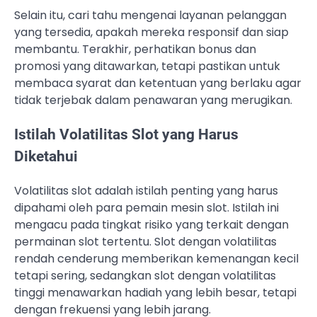
Selain itu, cari tahu mengenai layanan pelanggan
yang tersedia, apakah mereka responsif dan siap
membantu. Terakhir, perhatikan bonus dan
promosi yang ditawarkan, tetapi pastikan untuk
membaca syarat dan ketentuan yang berlaku agar
tidak terjebak dalam penawaran yang merugikan.
Istilah Volatilitas Slot yang Harus
Diketahui
Volatilitas slot adalah istilah penting yang harus
dipahami oleh para pemain mesin slot. Istilah ini
mengacu pada tingkat risiko yang terkait dengan
permainan slot tertentu. Slot dengan volatilitas
rendah cenderung memberikan kemenangan kecil
tetapi sering, sedangkan slot dengan volatilitas
tinggi menawarkan hadiah yang lebih besar, tetapi
dengan frekuensi yang lebih jarang.