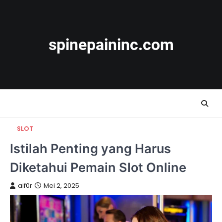
Skip
to
content
spinepaininc.com
SLOT
Istilah Penting yang Harus
Diketahui Pemain Slot Online
aif0r
Mei 2, 2025