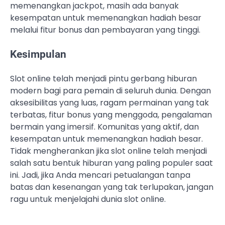
memenangkan jackpot, masih ada banyak
kesempatan untuk memenangkan hadiah besar
melalui fitur bonus dan pembayaran yang tinggi.
Kesimpulan
Slot online telah menjadi pintu gerbang hiburan
modern bagi para pemain di seluruh dunia. Dengan
aksesibilitas yang luas, ragam permainan yang tak
terbatas, fitur bonus yang menggoda, pengalaman
bermain yang imersif. Komunitas yang aktif, dan
kesempatan untuk memenangkan hadiah besar.
Tidak mengherankan jika slot online telah menjadi
salah satu bentuk hiburan yang paling populer saat
ini. Jadi, jika Anda mencari petualangan tanpa
batas dan kesenangan yang tak terlupakan, jangan
ragu untuk menjelajahi dunia slot online.