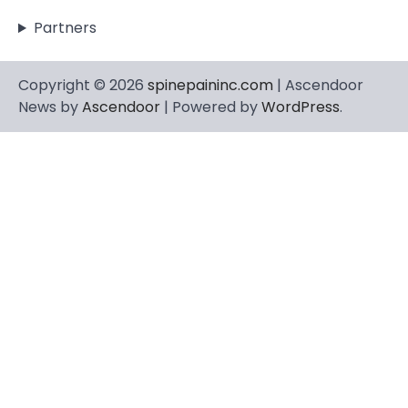
Partners
Copyright © 2026
spinepaininc.com
| Ascendoor
News by
Ascendoor
| Powered by
WordPress
.