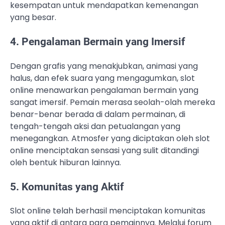
kesempatan untuk mendapatkan kemenangan
yang besar.
4. Pengalaman Bermain yang Imersif
Dengan grafis yang menakjubkan, animasi yang
halus, dan efek suara yang mengagumkan, slot
online menawarkan pengalaman bermain yang
sangat imersif. Pemain merasa seolah-olah mereka
benar-benar berada di dalam permainan, di
tengah-tengah aksi dan petualangan yang
menegangkan. Atmosfer yang diciptakan oleh slot
online menciptakan sensasi yang sulit ditandingi
oleh bentuk hiburan lainnya.
5. Komunitas yang Aktif
Slot online telah berhasil menciptakan komunitas
yang aktif di antara para pemainnya. Melalui forum