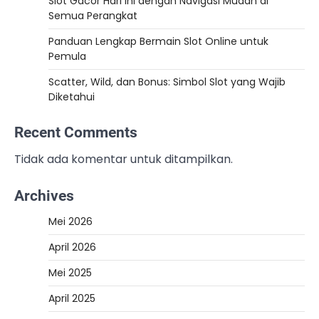
Slot Gacor Hari Ini dengan Navigasi Mudah di
Semua Perangkat
Panduan Lengkap Bermain Slot Online untuk
Pemula
Scatter, Wild, dan Bonus: Simbol Slot yang Wajib
Diketahui
Recent Comments
Tidak ada komentar untuk ditampilkan.
Archives
Mei 2026
April 2026
Mei 2025
April 2025