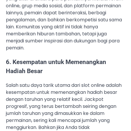
online, grup media sosial, dan platform permainan
lainnya, pemain dapat berinteraksi, berbagi
pengalaman, dan bahkan berkompetisi satu sama
lain. Komunitas yang aktif ini tidak hanya
memberikan hiburan tambahan, tetapi juga
menjadi sumber inspirasi dan dukungan bagi para
pemain.
6. Kesempatan untuk Memenangkan
Hadiah Besar
Salah satu daya tarik utama dari slot online adalah
kesempatan untuk memenangkan hadiah besar
dengan taruhan yang relatif kecil. Jackpot
progresif, yang terus bertambah seiring dengan
jumlah taruhan yang dimasukkan ke dalam
permainan, sering kali mencapai jumlah yang
menggiurkan. Bahkan jika Anda tidak