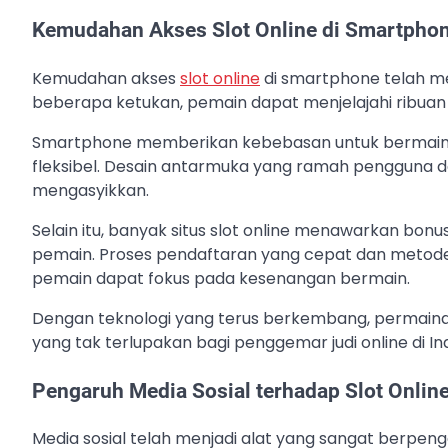
Kemudahan Akses Slot Online di Smartpho
Kemudahan akses
slot online
di smartphone telah m
beberapa ketukan, pemain dapat menjelajahi ribuan p
Smartphone memberikan kebebasan untuk bermain k
fleksibel. Desain antarmuka yang ramah pengguna d
mengasyikkan.
Selain itu, banyak situs slot online menawarkan bo
pemain. Proses pendaftaran yang cepat dan meto
pemain dapat fokus pada kesenangan bermain.
Dengan teknologi yang terus berkembang, permaina
yang tak terlupakan bagi penggemar judi online di In
Pengaruh Media Sosial terhadap Slot Onlin
Media sosial telah menjadi alat yang sangat berpe