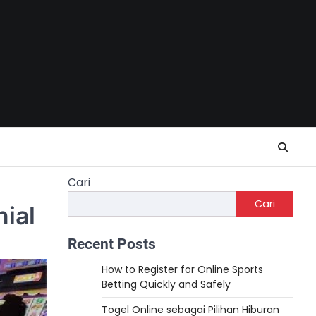
Cari
Cari
nial
Recent Posts
How to Register for Online Sports
Betting Quickly and Safely
Togel Online sebagai Pilihan Hiburan