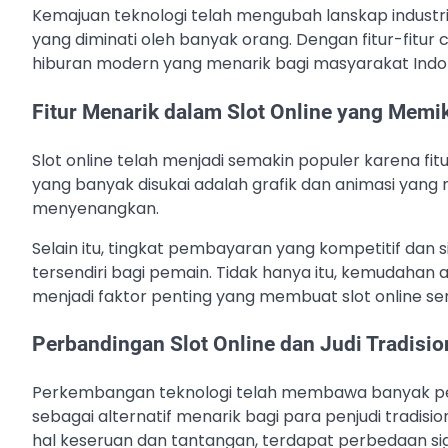
Kemajuan teknologi telah mengubah lanskap industri h
yang diminati oleh banyak orang. Dengan fitur-fitur
hiburan modern yang menarik bagi masyarakat Indo
Fitur Menarik dalam Slot Online yang Memi
Slot online telah menjadi semakin populer karena fit
yang banyak disukai adalah grafik dan animasi y
menyenangkan.
Selain itu, tingkat pembayaran yang kompetitif dan
tersendiri bagi pemain. Tidak hanya itu, kemudahan 
menjadi faktor penting yang membuat slot online sem
Perbandingan Slot Online dan Judi Tradisio
Perkembangan teknologi telah membawa banyak peru
sebagai alternatif menarik bagi para penjudi tradisi
hal keseruan dan tantangan, terdapat perbedaan sig