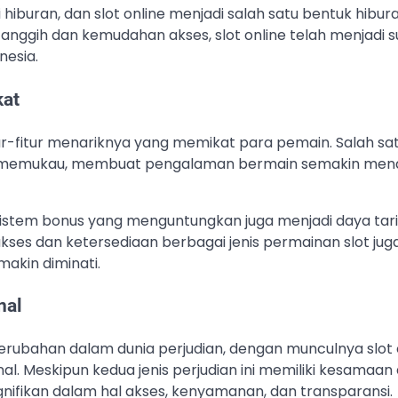
iburan, dan slot online menjadi salah satu bentuk hiburan
 canggih dan kemudahan akses, slot online telah menjadi
nesia.
kat
ur-fitur menariknya yang memikat para pemain. Salah satu
ang memukau, membuat pengalaman bermain semakin mena
 sistem bonus yang menguntungkan juga menjadi daya tar
akses dan ketersediaan berbagai jenis permainan slot jug
akin diminati.
nal
bahan dalam dunia perjudian, dengan munculnya slot 
onal. Meskipun kedua jenis perjudian ini memiliki kesamaa
nifikan dalam hal akses, kenyamanan, dan transparansi.