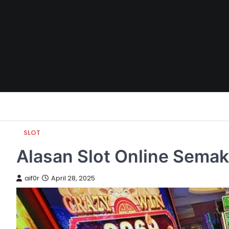
Skip
to
content
SLOT
Alasan Slot Online Semaki
aif0r
April 28, 2025