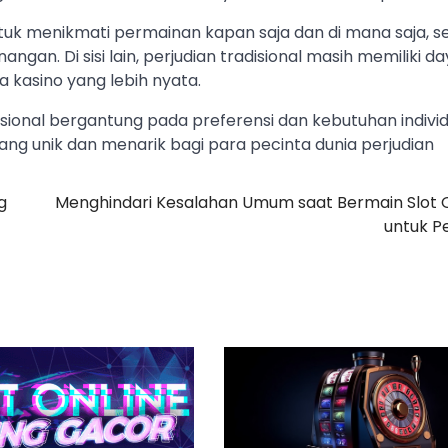
k menikmati permainan kapan saja dan di mana saja, s
an. Di sisi lain, perjudian tradisional masih memiliki da
 kasino yang lebih nyata.
adisional bergantung pada preferensi dan kebutuhan individ
 unik dan menarik bagi para pecinta dunia perjudian
g
Menghindari Kesalahan Umum saat Bermain Slot 
untuk P