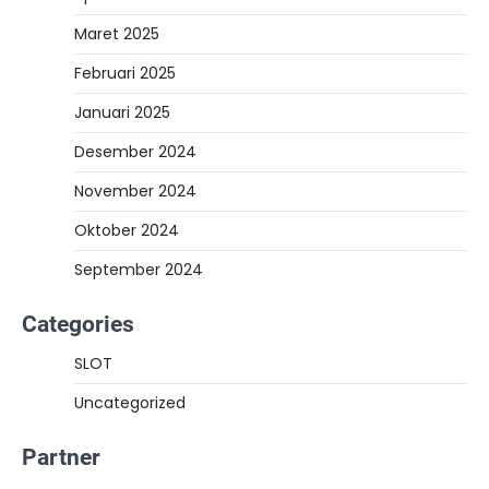
Maret 2025
Februari 2025
Januari 2025
Desember 2024
November 2024
Oktober 2024
September 2024
Categories
SLOT
Uncategorized
Partner