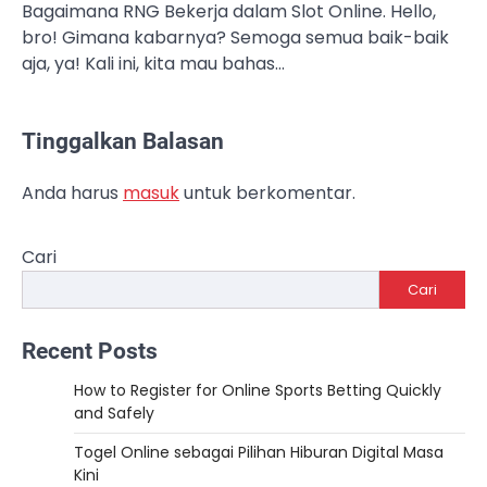
Bagaimana RNG Bekerja dalam Slot Online. Hello,
bro! Gimana kabarnya? Semoga semua baik-baik
aja, ya! Kali ini, kita mau bahas…
Tinggalkan Balasan
Anda harus
masuk
untuk berkomentar.
Cari
Cari
Recent Posts
How to Register for Online Sports Betting Quickly
and Safely
Togel Online sebagai Pilihan Hiburan Digital Masa
Kini