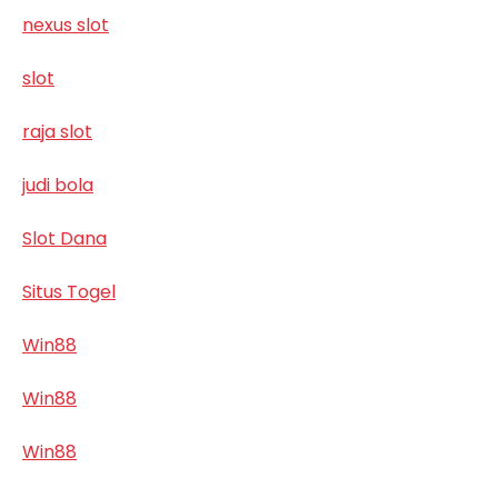
nexus slot
slot
raja slot
judi bola
Slot Dana
Situs Togel
Win88
Win88
Win88