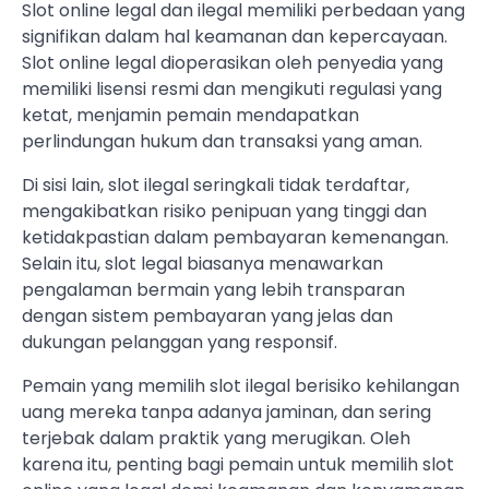
Slot online legal dan ilegal memiliki perbedaan yang
signifikan dalam hal keamanan dan kepercayaan.
Slot online legal dioperasikan oleh penyedia yang
memiliki lisensi resmi dan mengikuti regulasi yang
ketat, menjamin pemain mendapatkan
perlindungan hukum dan transaksi yang aman.
Di sisi lain, slot ilegal seringkali tidak terdaftar,
mengakibatkan risiko penipuan yang tinggi dan
ketidakpastian dalam pembayaran kemenangan.
Selain itu, slot legal biasanya menawarkan
pengalaman bermain yang lebih transparan
dengan sistem pembayaran yang jelas dan
dukungan pelanggan yang responsif.
Pemain yang memilih slot ilegal berisiko kehilangan
uang mereka tanpa adanya jaminan, dan sering
terjebak dalam praktik yang merugikan. Oleh
karena itu, penting bagi pemain untuk memilih slot