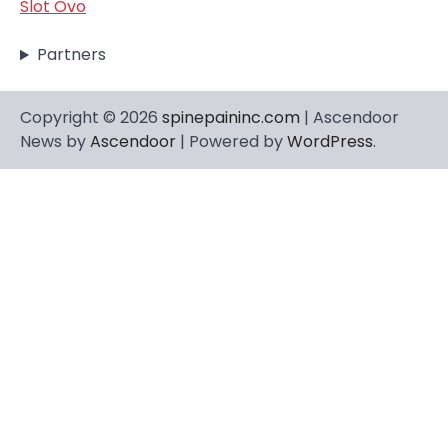
Slot Ovo
Partners
Copyright © 2026
spinepaininc.com
| Ascendoor
News by
Ascendoor
| Powered by
WordPress
.