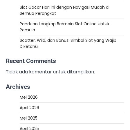
Slot Gacor Hari Ini dengan Navigasi Mudah di
Semua Perangkat
Panduan Lengkap Bermain Slot Online untuk
Pemula
Scatter, Wild, dan Bonus: Simbol Slot yang Wajib
Diketahui
Recent Comments
Tidak ada komentar untuk ditampilkan.
Archives
Mei 2026
April 2026
Mei 2025
April 2025