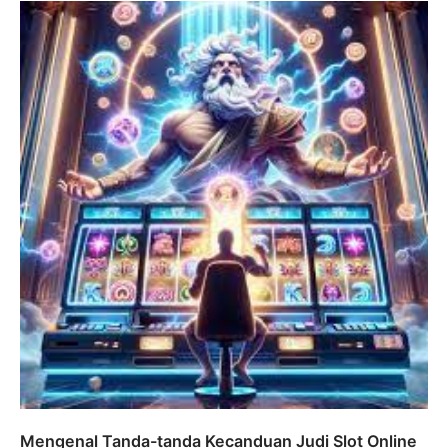
Mengenal Tanda-tanda Kecanduan Judi Slot Online