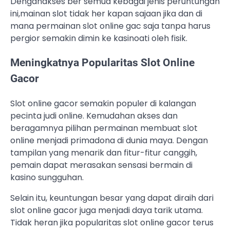
Denganakses ber semua kebagai jenis peruntungan
ini,mainan slot tidak her kapan sajaan jika dan di
mana permainan slot online gac saja tanpa harus
pergior semakin dimin ke kasinoati oleh fisik.
Meningkatnya Popularitas Slot Online
Gacor
Slot online gacor semakin populer di kalangan
pecinta judi online. Kemudahan akses dan
beragamnya pilihan permainan membuat slot
online menjadi primadona di dunia maya. Dengan
tampilan yang menarik dan fitur-fitur canggih,
pemain dapat merasakan sensasi bermain di
kasino sungguhan.
Selain itu, keuntungan besar yang dapat diraih dari
slot online gacor juga menjadi daya tarik utama.
Tidak heran jika popularitas slot online gacor terus