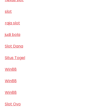
slot
raja slot
judi bola
Slot Dana
Situs Togel
Win88
Win88
Win88
Slot Ovo