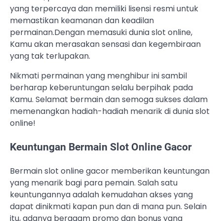
yang terpercaya dan memiliki lisensi resmi untuk
memastikan keamanan dan keadilan
permainan.Dengan memasuki dunia slot online,
Kamu akan merasakan sensasi dan kegembiraan
yang tak terlupakan.
Nikmati permainan yang menghibur ini sambil
berharap keberuntungan selalu berpihak pada
Kamu. Selamat bermain dan semoga sukses dalam
memenangkan hadiah-hadiah menarik di dunia slot
online!
Keuntungan Bermain Slot Online Gacor
Bermain slot online gacor memberikan keuntungan
yang menarik bagi para pemain. Salah satu
keuntungannya adalah kemudahan akses yang
dapat dinikmati kapan pun dan di mana pun. Selain
itu, adanya beragam promo dan bonus yang