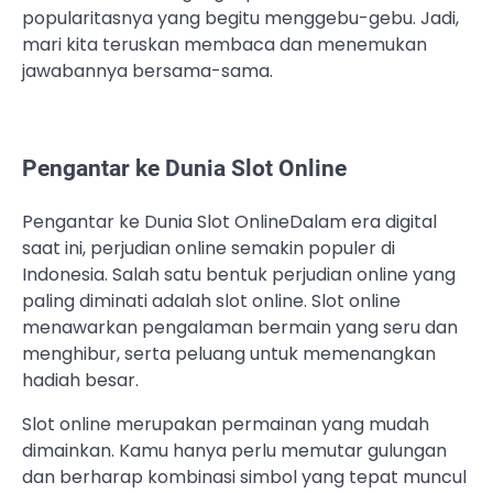
popularitasnya yang begitu menggebu-gebu. Jadi,
mari kita teruskan membaca dan menemukan
jawabannya bersama-sama.
Pengantar ke Dunia Slot Online
Pengantar ke Dunia Slot OnlineDalam era digital
saat ini, perjudian online semakin populer di
Indonesia. Salah satu bentuk perjudian online yang
paling diminati adalah slot online. Slot online
menawarkan pengalaman bermain yang seru dan
menghibur, serta peluang untuk memenangkan
hadiah besar.
Slot online merupakan permainan yang mudah
dimainkan. Kamu hanya perlu memutar gulungan
dan berharap kombinasi simbol yang tepat muncul