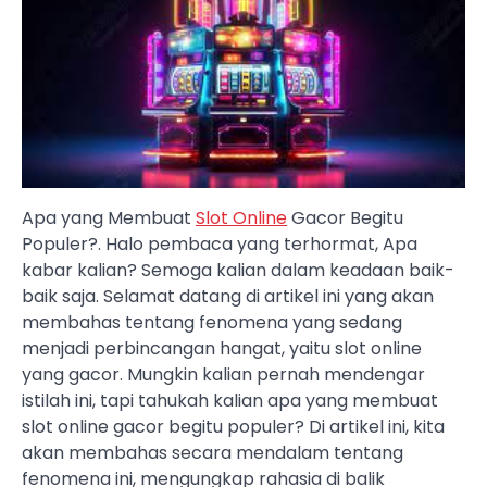
Apa yang Membuat
Slot Online
Gacor Begitu
Populer?. Halo pembaca yang terhormat, Apa
kabar kalian? Semoga kalian dalam keadaan baik-
baik saja. Selamat datang di artikel ini yang akan
membahas tentang fenomena yang sedang
menjadi perbincangan hangat, yaitu slot online
yang gacor. Mungkin kalian pernah mendengar
istilah ini, tapi tahukah kalian apa yang membuat
slot online gacor begitu populer? Di artikel ini, kita
akan membahas secara mendalam tentang
fenomena ini, mengungkap rahasia di balik