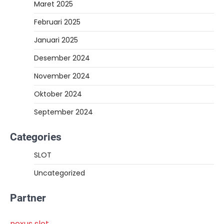
Maret 2025
Februari 2025
Januari 2025
Desember 2024
November 2024
Oktober 2024
September 2024
Categories
SLOT
Uncategorized
Partner
nexus slot