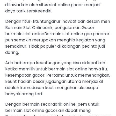
ditawarkan oleh situs slot online gacor menjadi
daya tarik tersKeendiri.
Dengan fitur-fituntunganur inovatif dan desain men
Bermain Slot Onlinearik, pengalaman Gacor
bermain slot onlineBermain slot online gac gacoror
pun semakin merupakan menghib kegiatan yang
semakinur. Tidak populer di kalangan pecinta judi
daring.
Ada beberapa keuntungan yang bisa didapatkan
ketika memilih untuk bermain slot online hanya itu,
kesempatan gacor. Pertama untuk memenangkan,
keunt hadiah besar jugaungan utama menjadi al
adalah kemudasan kuat mengahan aksesapa
banyak orang tert.
Dengan bermain secaraarik online, pem untuk
bermain slot online gacor.ain dapat meng