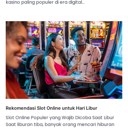
kasino paling populer di era digital…
Rekomendasi Slot Online untuk Hari Libur
Slot Online Populer yang Wajib Dicoba Saat Libur
Saat liburan tiba, banyak orang mencari hiburan