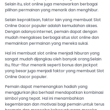
Selain itu, slot online juga menawarkan berbagai
pilihan permainan yang menarik dan menghibur.
Selain kepraktisan, faktor lain yang membuat Slot
Online Gacor populer adalah kemudahan akses.
Dengan adanya internet, pemain dapat dengan
mudah mengakses berbagai situs slot online dan
memainkan permainan yang mereka sukai.
Hal ini membuat slot online menjadi hiburan yang
sangat mudah dijangkau oleh banyak orang.Selain
itu, fitur-fitur menarik seperti bonus dan jackpot
yang besar juga menjadi faktor yang membuat Slot
Online Gacor populer.
Pemain dapat memenangkan hadiah yang
menggiurkan jika berhasil mendapatkan kombinasi
simbol yang tepat. Hal ini menambahkan
kegembiraan dan motivasi bagi pemain untuk terus