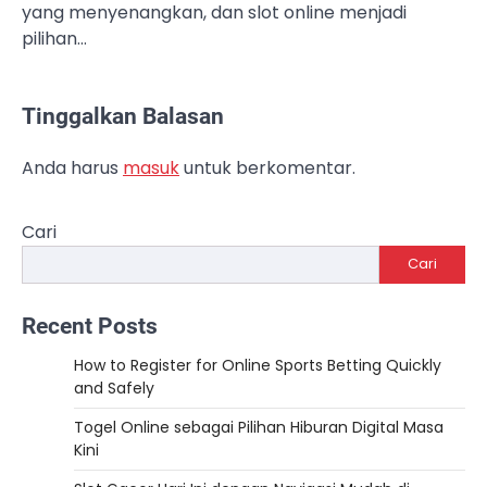
yang menyenangkan, dan slot online menjadi
pilihan…
Tinggalkan Balasan
Anda harus
masuk
untuk berkomentar.
Cari
Cari
Recent Posts
How to Register for Online Sports Betting Quickly
and Safely
Togel Online sebagai Pilihan Hiburan Digital Masa
Kini