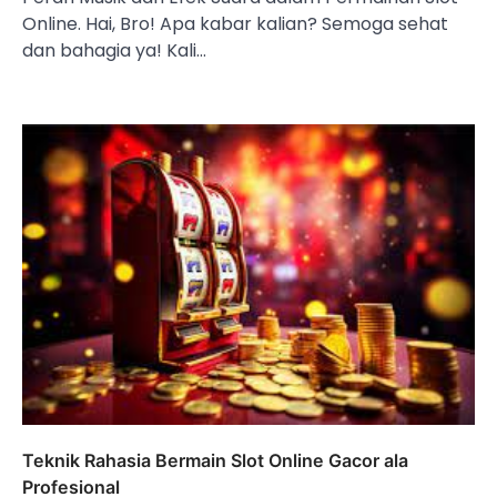
Online. Hai, Bro! Apa kabar kalian? Semoga sehat
dan bahagia ya! Kali…
Teknik Rahasia Bermain Slot Online Gacor ala
Profesional