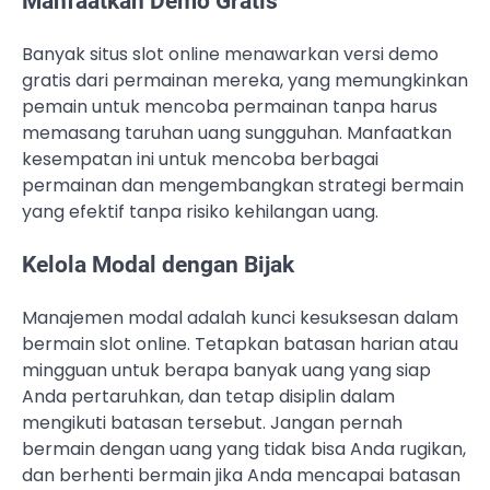
Manfaatkan Demo Gratis
Banyak situs slot online menawarkan versi demo
gratis dari permainan mereka, yang memungkinkan
pemain untuk mencoba permainan tanpa harus
memasang taruhan uang sungguhan. Manfaatkan
kesempatan ini untuk mencoba berbagai
permainan dan mengembangkan strategi bermain
yang efektif tanpa risiko kehilangan uang.
Kelola Modal dengan Bijak
Manajemen modal adalah kunci kesuksesan dalam
bermain slot online. Tetapkan batasan harian atau
mingguan untuk berapa banyak uang yang siap
Anda pertaruhkan, dan tetap disiplin dalam
mengikuti batasan tersebut. Jangan pernah
bermain dengan uang yang tidak bisa Anda rugikan,
dan berhenti bermain jika Anda mencapai batasan