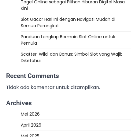
Togel Online sebagai Pilihan Hiburan Digital Masa
Kini
Slot Gacor Hari Ini dengan Navigasi Mudah di
Semua Perangkat
Panduan Lengkap Bermain Slot Online untuk
Pemula
Scatter, Wild, dan Bonus: Simbol Slot yang Wajib
Diketahui
Recent Comments
Tidak ada komentar untuk ditampilkan.
Archives
Mei 2026
April 2026
Mei 2025