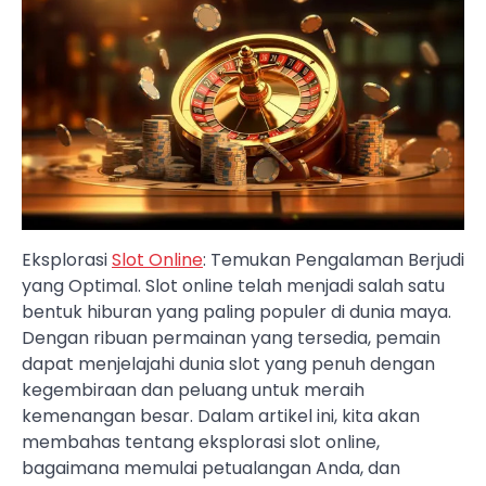
Eksplorasi
Slot Online
: Temukan Pengalaman Berjudi
yang Optimal. Slot online telah menjadi salah satu
bentuk hiburan yang paling populer di dunia maya.
Dengan ribuan permainan yang tersedia, pemain
dapat menjelajahi dunia slot yang penuh dengan
kegembiraan dan peluang untuk meraih
kemenangan besar. Dalam artikel ini, kita akan
membahas tentang eksplorasi slot online,
bagaimana memulai petualangan Anda, dan